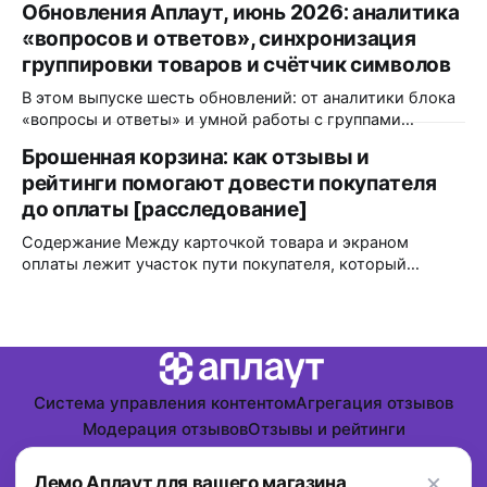
Обновления Аплаут, июнь 2026: аналитика
и с тех пор сопоставимого замера никто не повторял. А
«вопросов и ответов», синхронизация
всё, что выходило позже, меряло уже другое и
продолжения падения не показало. Но даже если
группировки товаров и счётчик символов
согласиться
В этом выпуске шесть обновлений: от аналитики блока
«вопросы и ответы» и умной работы с группами
товаров до мелочей, которые экономят время
Брошенная корзина: как отзывы и
модератора каждый день. Разбираем, что изменилось и
рейтинги помогают довести покупателя
кому это пригодится. Аналитика блока «вопросы и
ответы» в Яндекс.Метрике Что изменилось: блок
до оплаты [расследование]
«вопросы и ответы» теперь передаёт события
Содержание Между карточкой товара и экраном
взаимодействия
оплаты лежит участок пути покупателя, который
индустрия незаслуженно обошла стороной. Открытых
тестов мало, исследователи продолжают спорить, а
интернет–магазины годами копируют решения друг
друга по инерции. Если открыть любой крупный отчет о
связи UGC и конверсии, то все цифры будут завязаны на
карточках товара,
Система управления контентом
Агрегация отзывов
Модерация отзывов
Отзывы и рейтинги
Персональные данные
×
Powered by
Ghost
Демо Аплаут для вашего магазина