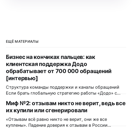
ЕЩЁ МАТЕРИАЛЫ
Бизнес на кончиках пальцев: как
клиентская поддержка Додо
обрабатывает от 700 000 обращений
[интервью]
Структура команды поддержки и каналы обращений
Если брать глобальную стратегию работы «Додо» с
обратной связью — какая команда работает над этим?
Миф №2: отзывам никто не верит, ведь все
Как это происходит? Функционально — это единая
их купили или сгенерировали
централизованная команда поддержки, состоящая из
почти 500 человек. Она полностью удалённая, ее
«Отзывам всё равно никто не верит, они же все
саппорты находятся даже в разных странах. Каждый
куплены». Падение доверия к отзывам в России
месяц мы принимаем около 700
действительно было. Только измерили его в 2023 году,