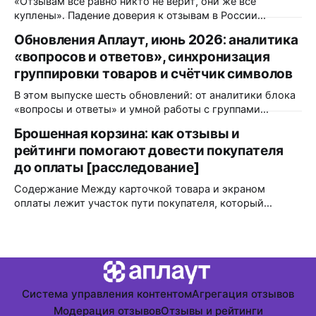
«Отзывам всё равно никто не верит, они же все
саппорты находятся даже в разных странах. Каждый
куплены». Падение доверия к отзывам в России
месяц мы принимаем около 700
действительно было. Только измерили его в 2023 году,
Обновления Аплаут, июнь 2026: аналитика
и с тех пор сопоставимого замера никто не повторял. А
«вопросов и ответов», синхронизация
всё, что выходило позже, меряло уже другое и
продолжения падения не показало. Но даже если
группировки товаров и счётчик символов
согласиться
В этом выпуске шесть обновлений: от аналитики блока
«вопросы и ответы» и умной работы с группами
товаров до мелочей, которые экономят время
Брошенная корзина: как отзывы и
модератора каждый день. Разбираем, что изменилось и
рейтинги помогают довести покупателя
кому это пригодится. Аналитика блока «вопросы и
ответы» в Яндекс.Метрике Что изменилось: блок
до оплаты [расследование]
«вопросы и ответы» теперь передаёт события
Содержание Между карточкой товара и экраном
взаимодействия
оплаты лежит участок пути покупателя, который
индустрия незаслуженно обошла стороной. Открытых
тестов мало, исследователи продолжают спорить, а
интернет–магазины годами копируют решения друг
друга по инерции. Если открыть любой крупный отчет о
связи UGC и конверсии, то все цифры будут завязаны на
карточках товара,
Система управления контентом
Агрегация отзывов
Модерация отзывов
Отзывы и рейтинги