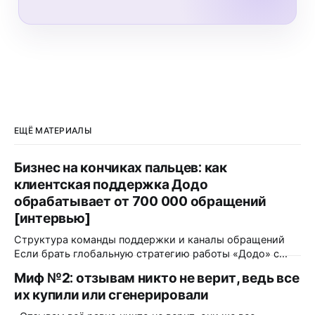
ЕЩЁ МАТЕРИАЛЫ
Бизнес на кончиках пальцев: как
клиентская поддержка Додо
обрабатывает от 700 000 обращений
[интервью]
Структура команды поддержки и каналы обращений
Если брать глобальную стратегию работы «Додо» с
обратной связью — какая команда работает над этим?
Миф №2: отзывам никто не верит, ведь все
Как это происходит? Функционально — это единая
их купили или сгенерировали
централизованная команда поддержки, состоящая из
почти 500 человек. Она полностью удалённая, ее