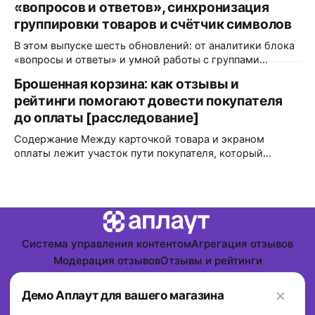
«вопросов и ответов», синхронизация
всё, что выходило позже, меряло уже другое и
продолжения падения не показало. Но даже если
группировки товаров и счётчик символов
согласиться
В этом выпуске шесть обновлений: от аналитики блока
«вопросы и ответы» и умной работы с группами
товаров до мелочей, которые экономят время
Брошенная корзина: как отзывы и
модератора каждый день. Разбираем, что изменилось и
рейтинги помогают довести покупателя
кому это пригодится. Аналитика блока «вопросы и
ответы» в Яндекс.Метрике Что изменилось: блок
до оплаты [расследование]
«вопросы и ответы» теперь передаёт события
Содержание Между карточкой товара и экраном
взаимодействия
оплаты лежит участок пути покупателя, который
индустрия незаслуженно обошла стороной. Открытых
тестов мало, исследователи продолжают спорить, а
интернет–магазины годами копируют решения друг
друга по инерции. Если открыть любой крупный отчет о
связи UGC и конверсии, то все цифры будут завязаны на
карточках товара,
Система управления контентом
Агрегация отзывов
Модерация отзывов
Отзывы и рейтинги
Персональные данные
×
Powered by
Ghost
Демо Аплаут для вашего магазина