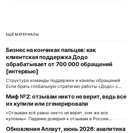
ЕЩЁ МАТЕРИАЛЫ
Бизнес на кончиках пальцев: как
клиентская поддержка Додо
обрабатывает от 700 000 обращений
[интервью]
Структура команды поддержки и каналы обращений
Если брать глобальную стратегию работы «Додо» с
обратной связью — какая команда работает над этим?
Миф №2: отзывам никто не верит, ведь все
Как это происходит? Функционально — это единая
их купили или сгенерировали
централизованная команда поддержки, состоящая из
почти 500 человек. Она полностью удалённая, ее
«Отзывам всё равно никто не верит, они же все
саппорты находятся даже в разных странах. Каждый
куплены». Падение доверия к отзывам в России
месяц мы принимаем около 700
действительно было. Только измерили его в 2023 году,
Обновления Аплаут, июнь 2026: аналитика
и с тех пор сопоставимого замера никто не повторял. А