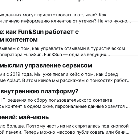
птечных сетях, интернет-магазинах, а также на
— в онлайн-магазине и
х данных могут присутствовать в отзывах? Как
и личную информацию клиентов от утечки? На что нужно
загрузке пользовательских данных на сервер?
: как Fun&Sun работает с
м контентом
формация, относящаяся прямо или косвенно к
еделяемому физическому лицу (субъекту
зываем о том, как управлять отзывами в туристическом
Sun. Fun&Sun — одна из ведущих
 в России, включающая туроператора и сеть турагентств.
осмыслил управление сервисом
 бренд отелей. Сайт и приложение компании ежемесячно
. пользователей, и
ами с 2019 года. Мы уже писали кейс о том, как бренд
е Aplaut. В этом кейсе мы расскажем о тонкостях работы
тентом в fashion-сегменте и о том, как изменился подход
ь внутреннюю платформу?
м клиентского сервиса благодаря функциям нашей
 IT-решения по сбору пользовательского контента
сь контент в одном окне, персональные данные хранятся на
тить никому не нужно. Так ли просто на самом деле
ений: май-июнь
оторая будет поддерживать работу «виджетов со
one («Работа, которая должна
о больше. Поэтому часть из них спряталась под кнопкой
ой панели. Теперь можно массово публиковать или банить