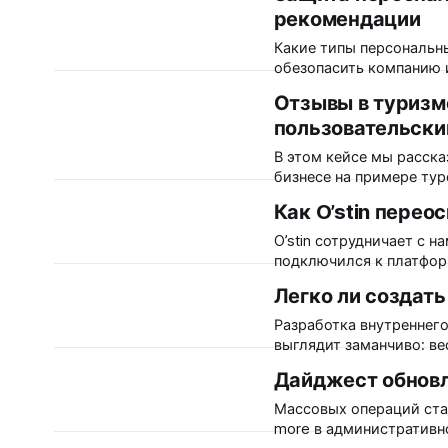
рекомендации
компании продаются в а
собственных ресурсах 
Какие типы персональны
обезопасить компанию 
обращать внимание при 
Отзывы в туризме
Разбираемся в статье. Персональные данные: законодательство Персональные
пользовательски
данные — это любая ин
определенному или опр
В этом кейсе мы расска
бизнесе на примере туроператора Fun&
туристических компаний
Как O’stin пере
Развивает собственный
посещают более 2,3 млн
O’stin сотрудничает с н
подключился к платформ
с пользовательским кон
Легко ли создат
к управлению качество
платформы. 4 года
Разработка внутреннего
выглядит заманчиво: ве
надежных серверах, пла
Дайджест обновл
создать архитектуру, к
звездочками»? Давайте разбираться. Jobs To Be D
Массовых операций стал
быть сделана»
more в административн