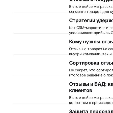
разбором форматов отзывов в 2023 году. «О
имеет множество оттен
В этом кейсе мы расска
сегменте товаров для кухни. Fissman – российский производи
кухонных аксессуаров д
Стратегии удерж
кафе и баров. Бренд ис
120 офлайн-точек, фир
Как CRM-маркетинг и по
товары на
увеличивают прибыль Совместно с платформой лояльности MAXMA подготовили
для вас стратегии и ке
Кому нужны отзы
пользовательским конте
условиях высокой конк
Отзывы о товарах на са
факторами, важность у
внутри компании, так и
нужны отзывы в сфере электронно
Сортировка отзы
специалисты активно и
поисковых системах. П
Не секрет, что сортиро
один из
итоговое решение о по
популярные, самые деш
Отзывы и БАД: ка
ли тот же принцип при сорт
клиентов
встречали в крупных ин
фильтров
В этом кейсе мы расска
контентом в производс
«Эвалар». «Эвалар» — крупнейший российский производитель натуральных
Защита персонал
препаратов и биодобав