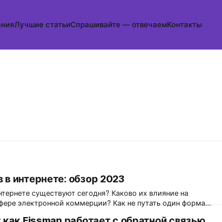
ания
Лучшие статьи
Спрашивайте — отвечаем
Контакты
 в интернете: обзор 2023
нтернете существуют сегодня? Каково их влияние на
сфере электронной коммерции? Как не путать один формат
к с ними работать? Подготовили обзор с подробным
 как Fissman работает с обратной связью