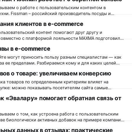
тзыв» — термин и слово, которое
ков и такое
зываем о работе с пользовательским контентом в
тель посуды и
ля домашнего использования, а также для ресторанов,
ания клиентов в e-commerce
пользует разные каналы продажи своей продукции: более
менный интернет-магазин. Fissman также размещает свои
льзовательский контент помогают друг другу и
йсы удержания клиентов, которые в тандеме с
вы в e-commerce
нтом приносят большую пользу интернет-магазинам. В
уренции на рынке e-commerce, усиленной кризисными
йте могут приносить пользу разным специалистам — как
держания клиентов растет. По данным
 за ее пределами. Разбираемся кому и для каких целей
й коммерции. SEO-специалисты SEO-
вов о товаре: увеличиваем конверсию
спользуют отзывы для улучшения позиций сайта в
оисковые алгоритмы учитывают социальные сигналы как
вка товаров по определенным критериям влияет на
купке: можно показывать посетителям сайта самые
евые товары, или самые модные новинки сезона. Работает
к «Эвалару» помогает обратная связь от
ировке отзывов? Рассказываем в статье. Вы наверняка
тернет-магазинах или на маркетплейсах систему
зываем о том, как устроена работа с пользовательским
тве биологически активных добавок на примере компании
ьных данных в отзывах: практические
ок по международному стандарту качества GMP*. Товары