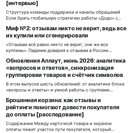
[интервью]
Структура команды поддержки и каналы обращений
Если брать глобальную стратегию работы «Додо» с
обратной связью — какая команда работает над этим?
Миф №2: отзывам никто не верит, ведь все
Как это происходит? Функционально — это единая
их купили или сгенерировали
централизованная команда поддержки, состоящая из
почти 500 человек. Она полностью удалённая, ее
«Отзывам всё равно никто не верит, они же все
саппорты находятся даже в разных странах. Каждый
куплены». Падение доверия к отзывам в России
месяц мы принимаем около 700
действительно было. Только измерили его в 2023 году,
Обновления Аплаут, июнь 2026: аналитика
и с тех пор сопоставимого замера никто не повторял. А
«вопросов и ответов», синхронизация
всё, что выходило позже, меряло уже другое и
продолжения падения не показало. Но даже если
группировки товаров и счётчик символов
согласиться
В этом выпуске шесть обновлений: от аналитики блока
«вопросы и ответы» и умной работы с группами
товаров до мелочей, которые экономят время
Брошенная корзина: как отзывы и
модератора каждый день. Разбираем, что изменилось и
рейтинги помогают довести покупателя
кому это пригодится. Аналитика блока «вопросы и
ответы» в Яндекс.Метрике Что изменилось: блок
до оплаты [расследование]
«вопросы и ответы» теперь передаёт события
Содержание Между карточкой товара и экраном
взаимодействия
оплаты лежит участок пути покупателя, который