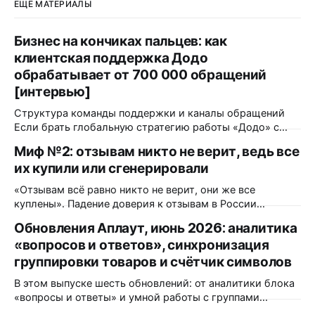
ЕЩЁ МАТЕРИАЛЫ
Бизнес на кончиках пальцев: как
клиентская поддержка Додо
обрабатывает от 700 000 обращений
[интервью]
Структура команды поддержки и каналы обращений
Если брать глобальную стратегию работы «Додо» с
обратной связью — какая команда работает над этим?
Миф №2: отзывам никто не верит, ведь все
Как это происходит? Функционально — это единая
их купили или сгенерировали
централизованная команда поддержки, состоящая из
почти 500 человек. Она полностью удалённая, ее
«Отзывам всё равно никто не верит, они же все
саппорты находятся даже в разных странах. Каждый
куплены». Падение доверия к отзывам в России
месяц мы принимаем около 700
действительно было. Только измерили его в 2023 году,
Обновления Аплаут, июнь 2026: аналитика
и с тех пор сопоставимого замера никто не повторял. А
«вопросов и ответов», синхронизация
всё, что выходило позже, меряло уже другое и
продолжения падения не показало. Но даже если
группировки товаров и счётчик символов
согласиться
В этом выпуске шесть обновлений: от аналитики блока
«вопросы и ответы» и умной работы с группами
товаров до мелочей, которые экономят время