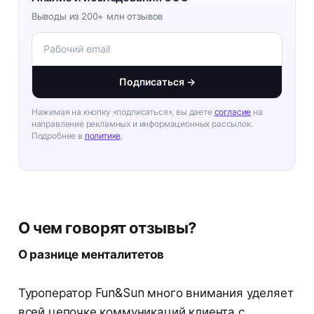
Выводы из 200+ млн отзывов
Подписаться →
Нажимая на кнопку «подписаться», вы даете
согласие
на
направление рекламных и информационных рассылок.
Подробнее в
политике
.
О чем говорят отзывы?
О разнице менталитетов
Туроператор Fun&Sun много внимания уделяет
всей цепочке коммуникаций клиента с