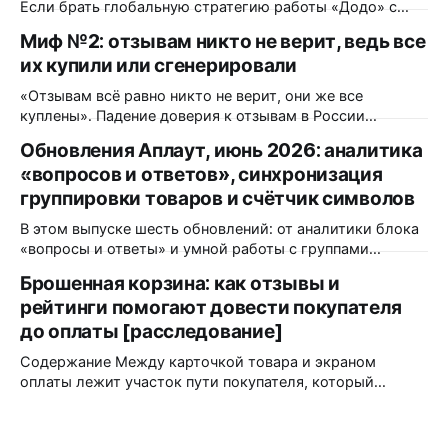
Если брать глобальную стратегию работы «Додо» с
обратной связью — какая команда работает над этим?
Миф №2: отзывам никто не верит, ведь все
Как это происходит? Функционально — это единая
их купили или сгенерировали
централизованная команда поддержки, состоящая из
почти 500 человек. Она полностью удалённая, ее
«Отзывам всё равно никто не верит, они же все
саппорты находятся даже в разных странах. Каждый
куплены». Падение доверия к отзывам в России
месяц мы принимаем около 700
действительно было. Только измерили его в 2023 году,
Обновления Аплаут, июнь 2026: аналитика
и с тех пор сопоставимого замера никто не повторял. А
«вопросов и ответов», синхронизация
всё, что выходило позже, меряло уже другое и
продолжения падения не показало. Но даже если
группировки товаров и счётчик символов
согласиться
В этом выпуске шесть обновлений: от аналитики блока
«вопросы и ответы» и умной работы с группами
товаров до мелочей, которые экономят время
Брошенная корзина: как отзывы и
модератора каждый день. Разбираем, что изменилось и
рейтинги помогают довести покупателя
кому это пригодится. Аналитика блока «вопросы и
ответы» в Яндекс.Метрике Что изменилось: блок
до оплаты [расследование]
«вопросы и ответы» теперь передаёт события
Содержание Между карточкой товара и экраном
взаимодействия
оплаты лежит участок пути покупателя, который
индустрия незаслуженно обошла стороной. Открытых
тестов мало, исследователи продолжают спорить, а
интернет–магазины годами копируют решения друг