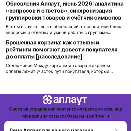
Обновления Аплаут, июнь 2026: аналитика
и с тех пор сопоставимого замера никто не повторял. А
«вопросов и ответов», синхронизация
всё, что выходило позже, меряло уже другое и
продолжения падения не показало. Но даже если
группировки товаров и счётчик символов
согласиться
В этом выпуске шесть обновлений: от аналитики блока
«вопросы и ответы» и умной работы с группами
товаров до мелочей, которые экономят время
Брошенная корзина: как отзывы и
модератора каждый день. Разбираем, что изменилось и
рейтинги помогают довести покупателя
кому это пригодится. Аналитика блока «вопросы и
ответы» в Яндекс.Метрике Что изменилось: блок
до оплаты [расследование]
«вопросы и ответы» теперь передаёт события
Содержание Между карточкой товара и экраном
взаимодействия
оплаты лежит участок пути покупателя, который
индустрия незаслуженно обошла стороной. Открытых
тестов мало, исследователи продолжают спорить, а
интернет–магазины годами копируют решения друг
друга по инерции. Если открыть любой крупный отчет о
связи UGC и конверсии, то все цифры будут завязаны на
карточках товара,
Система управления контентом
Агрегация отзывов
Модерация отзывов
Отзывы и рейтинги
Персональные данные
×
Powered by
Ghost
Демо Аплаут для вашего магазина