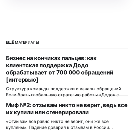
ЕЩЁ МАТЕРИАЛЫ
Бизнес на кончиках пальцев: как
клиентская поддержка Додо
обрабатывает от 700 000 обращений
[интервью]
Структура команды поддержки и каналы обращений
Если брать глобальную стратегию работы «Додо» с
обратной связью — какая команда работает над этим?
Миф №2: отзывам никто не верит, ведь все
Как это происходит? Функционально — это единая
их купили или сгенерировали
централизованная команда поддержки, состоящая из
почти 500 человек. Она полностью удалённая, ее
«Отзывам всё равно никто не верит, они же все
саппорты находятся даже в разных странах. Каждый
куплены». Падение доверия к отзывам в России
месяц мы принимаем около 700
действительно было. Только измерили его в 2023 году,