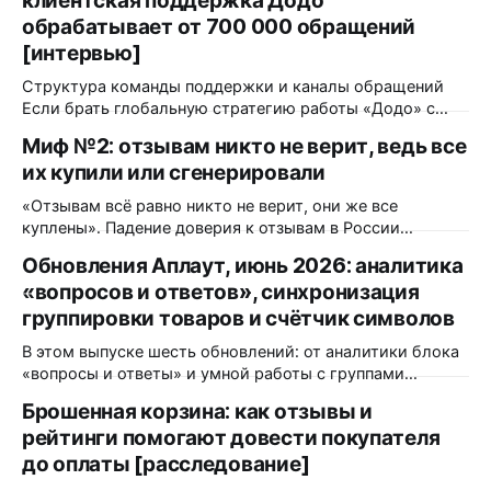
клиентская поддержка Додо
обрабатывает от 700 000 обращений
[интервью]
Структура команды поддержки и каналы обращений
Если брать глобальную стратегию работы «Додо» с
обратной связью — какая команда работает над этим?
Миф №2: отзывам никто не верит, ведь все
Как это происходит? Функционально — это единая
их купили или сгенерировали
централизованная команда поддержки, состоящая из
почти 500 человек. Она полностью удалённая, ее
«Отзывам всё равно никто не верит, они же все
саппорты находятся даже в разных странах. Каждый
куплены». Падение доверия к отзывам в России
месяц мы принимаем около 700
действительно было. Только измерили его в 2023 году,
Обновления Аплаут, июнь 2026: аналитика
и с тех пор сопоставимого замера никто не повторял. А
«вопросов и ответов», синхронизация
всё, что выходило позже, меряло уже другое и
продолжения падения не показало. Но даже если
группировки товаров и счётчик символов
согласиться
В этом выпуске шесть обновлений: от аналитики блока
«вопросы и ответы» и умной работы с группами
товаров до мелочей, которые экономят время
Брошенная корзина: как отзывы и
модератора каждый день. Разбираем, что изменилось и
рейтинги помогают довести покупателя
кому это пригодится. Аналитика блока «вопросы и
ответы» в Яндекс.Метрике Что изменилось: блок
до оплаты [расследование]
«вопросы и ответы» теперь передаёт события